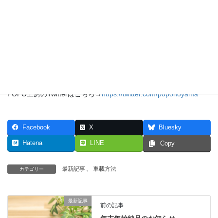
2022年4月12日
スマホアプリからサブバッテリーシステムの稼
働状況をチェックできるようになりました
サブバッテリー
最新情報はTwitterで配信しています♫
POPO工房のTwitterはこちらからご覧ください
→
https://twitter.com/poponoyama
POPO工房のTwitterはこちら→
https://twitter.com/poponoyama
Facebook
X
Bluesky
Hatena
LINE
Copy
最新記事
、
車載方法
カテゴリー
最新記事
前の記事