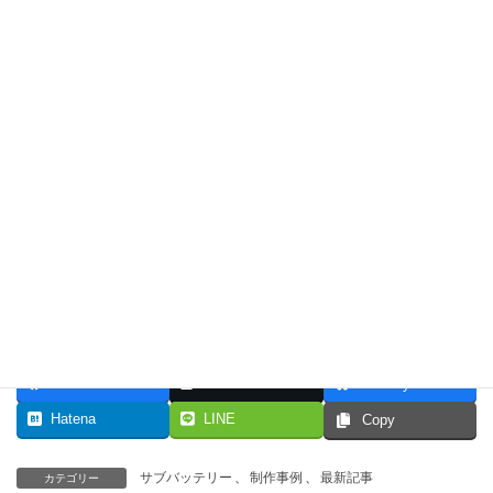
2022年6月24日
サブバッテリーシステムの選び方（消費電力
編）
サブバッテリー
2022年4月12日
スマホアプリからサブバッテリーシステムの稼
働状況をチェックできるようになりました
サブバッテリー
最新情報はTwitterで配信しています♫
POPO工房のTwitterはこちらからご覧ください
→
https://twitter.com/poponoyama
POPO工房のTwitterはこちら→
https://twitter.com/poponoyama
Facebook
X
Bluesky
Hatena
LINE
Copy
サブバッテリー
、
制作事例
、
最新記事
カテゴリー