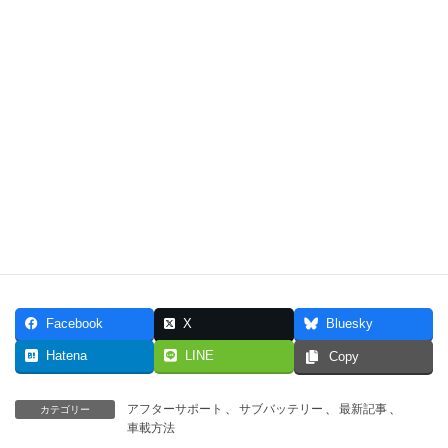
編）
サブバッテリー
2022年4月12日
スマホアプリからサブバッテリーシステムの稼
働状況をチェックできるようになりました
サブバッテリー
最新情報はTwitterで配信しています♫
POPO工房のTwitterはこちらからご覧ください
→
https://twitter.com/poponoyama
POPO工房のTwitterはこちら→
https://twitter.com/poponoyama
Facebook
X
Bluesky
Hatena
LINE
Copy
アフターサポート
、
サブバッテリー
、
最新記事
、
カテゴリー
車載方法