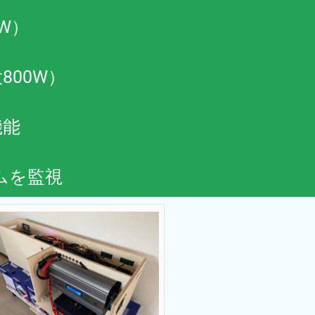
W）
800W）
機能
ムを監視