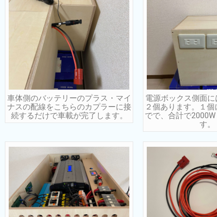
車体側のバッテリーのプラス・マイ
電源ボックス側面に
ナスの配線をこちらのカプラーに接
２個あります。１個に
続するだけで車載が完了します。
でで、合計で2000
す。