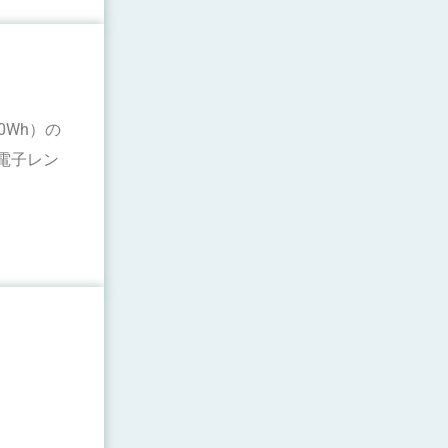
0Wh）の
電子レン