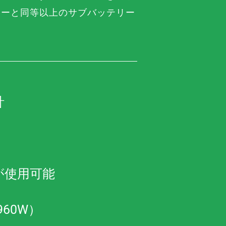
カーと同等以上のサブバッテリー
計
が使用可能
960W）