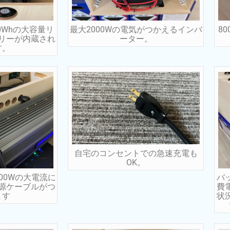
0Whの大容量リ
最大2000Wの電気がつかえるインバ
8
リーが内蔵され
ーター。
す。
自宅のコンセントでの急速充電も
OK。
00Wの大電流に
バ
源ケーブルがつ
費
ます
状