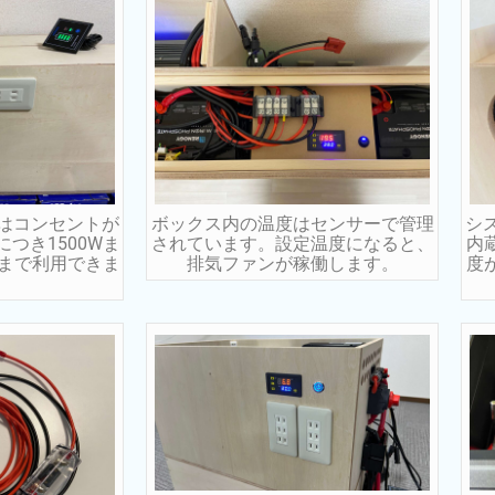
はコンセントが
ボックス内の温度はセンサーで管理
シ
つき1500Wま
されています。設定温度になると、
内
Wまで利用できま
排気ファンが稼働します。
度