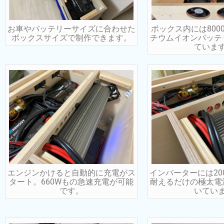
お車やバッテリーサイズに合わせた
ボックス内には800
ボックスサイズで制作できます。
チウムイオンバッテ
ていま
エンジンかけると自動的に充電がス
インバーターには20
タート。660Wもの急速充電が可能
耐えるだけの極太電
です。
いてい