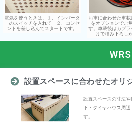
電気を使うときは、１、インバータ
お車に合わせた車載
ーのスイッチを入れて ２、コンセ
をオプションでご
ントを差し込んでスタートです。
す。車載後はカプラ
けで積み下ろし
WR
設置スペースに合わせたオリ
設置スペースの寸法や
下・タイヤハウス周辺
す。