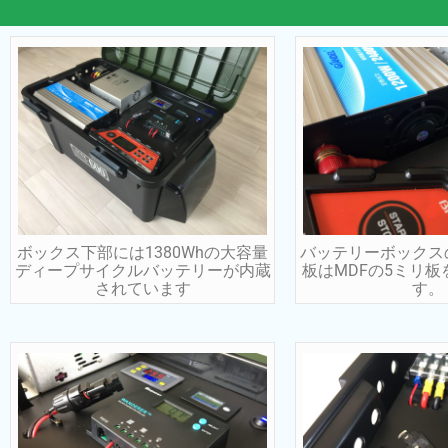
ボックス下部には1380Whの大容量
バッテリーボックス
ディープサイクルバッテリーが内蔵
板はMDFの5ミリ
されています
す。