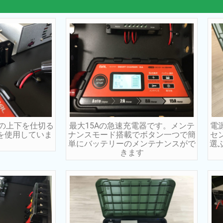
の上下を仕切る
最大15Aの急速充電器です。メンテ
電
板を使用していま
ナンスモード搭載でボタン一つで簡
セ
単にバッテリーのメンテナンスがで
選
きます