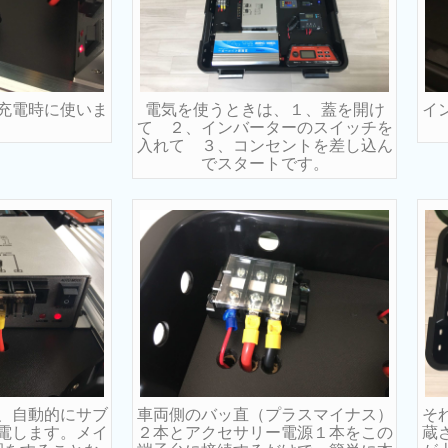
充電時に使いま
電気を使うときは、１、蓋を開け
イ
て ２、インバーターのスイッチを
入れて ３、コンセントを差し込ん
でスタートです。
、自動的にサブ
車両側のバッ直（プラスマイナス）
そ
電します。メイ
２本とアクセサリー電源１本をこの
蔵