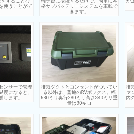
配をすることな
端子台に接続するだけで、簡単に本
が
を使うことがで
格サブバッテリーシステムを車載で
。
きます。
センサーで管理
排気ダクトとコンセントがついてい
排
温度になると、
る以外は、普通のRVボックス。幅
ァ
働します。
680ミリ奥行380ミリ高さ340ミリ重
内
量は30キロ