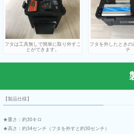
フタは工具無しで簡単に取り外すこ
フタを外したときの
とができます。
チ
【製品仕様】
★重さ：約30キロ
★高さ：約34センチ（フタを外すと約30センチ）