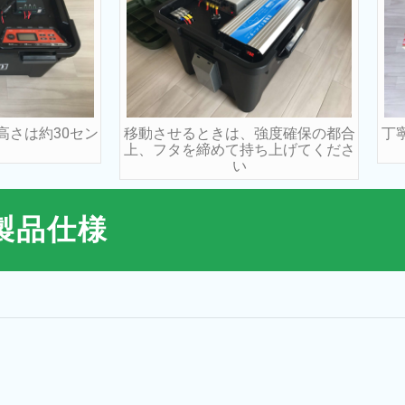
高さは約30セン
移動させるときは、強度確保の都合
丁
上、フタを締めて持ち上げてくださ
い
製品仕様