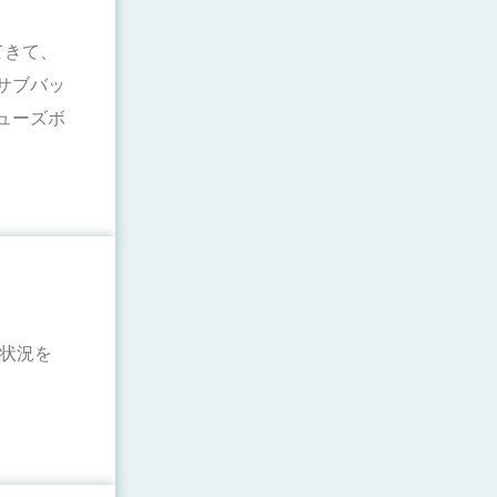
てきて、
サブバッ
ューズボ
電状況を