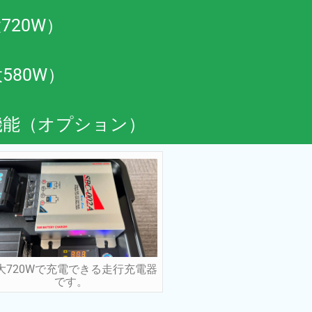
20W）
580W）
機能（オプション）
大720Wで充電できる走行充電器
です。