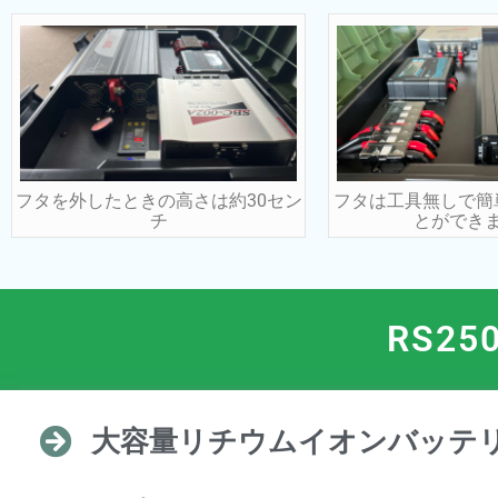
フタを外したときの高さは約30セン
フタは工具無しで簡
チ
とができ
RS25
大容量リチウムイオンバッテ