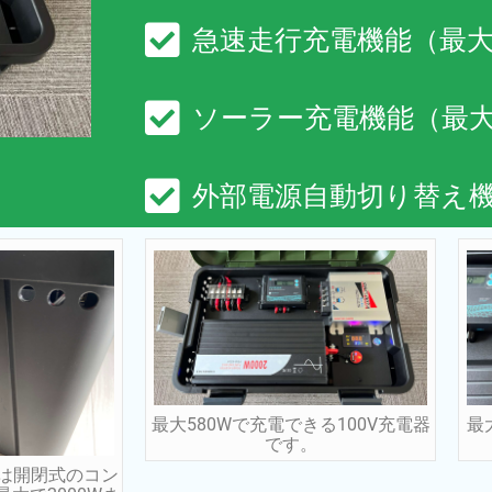
急速走行充電機能（最大7
ソーラー充電機能（最大
外部電源自動切り替え
最大580Wで充電できる100V充電器
最
です。
は開閉式のコン