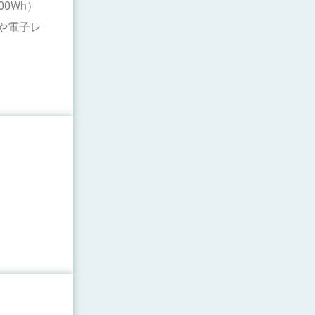
0Wh）
や電子レ