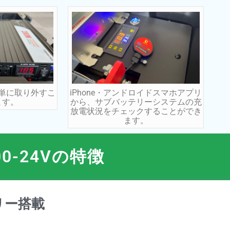
単に取り外すこ
iPhone・アンドロイドスマホアプリ
ます。
から、サブバッテリーシステムの充
放電状況をチェックすることができ
ます。
00-24Vの特徴
リー搭載