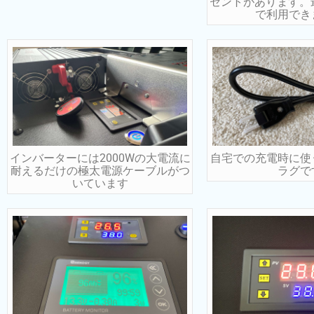
セントがあります。最
で利用でき
インバーターには2000Wの大電流に
自宅での充電時に使
耐えるだけの極太電源ケーブルがつ
ラグで
いています