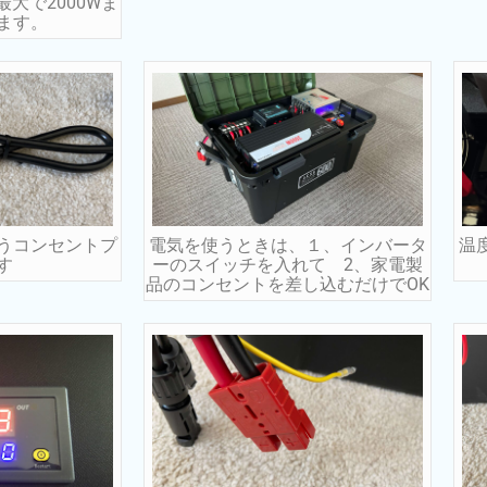
大で2000Wま
ます。
うコンセントプ
電気を使うときは、１、インバータ
温
す
ーのスイッチを入れて 2、家電製
品のコンセントを差し込むだけでOK