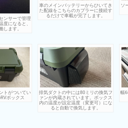
車のメインバッテリーからひいてき
ソ
た配線をこちらのカプラーに接続す
るだけで車載が完了します。
センサーで管理
温度になると、
働します。
ントがついてい
排気ダクトの中には80ミリの換気フ
幅6
RVボックス
ァンが内蔵されています。ボックス
内の温度が設定温度（変更可）にな
ると自動で換気します。