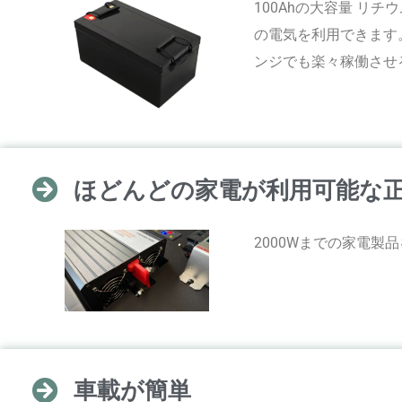
100Ahの大容量 リチ
の電気を利用できます
ンジでも楽々稼働させ
ほどんどの家電が利用可能な正弦
2000Wまでの家電製
車載が簡単