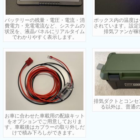
バッテリーの残量・電圧・電流・消
ボックス内の温度は
費電力・充電電流など、システムの
されています。設定
状況を、液晶パネルにリアルタイム
排気ファンが稼
でわかりやすく表示します。
排気ダクトとコンセ
る以外は、普通の
お車に合わせた車載用の配線キット
をオプションでご用意しておりま
す。車載後はカプラーの取り外しだ
けで積み下ろしができます。