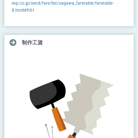
exp.co.jp/send/fare/list/sagawa_faretable/faretable-
8.html#ft01
制作工賃