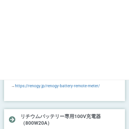
電圧、電流、消費電力、バッテリー残量を正確に表示する
ことができます。特に、充電中の電圧、電流もマイナス表
記で測れるので、バッテリーの運用状況をしっかり把握し
たい方にはおすすめです。（8,990円）
→
https://renogy.jp/renogy-battery-remote-meter/
リチウムバッテリー専用100V充電器
（800W20A）