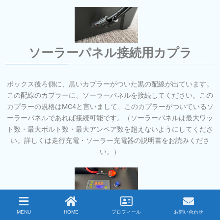
ソーラーパネル接続用カプラ
ボックス後ろ側に、黒いカプラーがついた黒の配線が出ています。
この配線のカプラーに、ソーラーパネルを接続してください。この
カプラーの規格はMC4と言いまして、このカプラーがついているソ
ーラーパネルであれば接続可能です。（ソーラーパネルは最大ワッ
ト数・最大ボルト数・最大アンペア数を超えないようにしてくださ
い。詳しくは走行充電・ソーラー充電器の説明書をお読みくださ
い。）
温度センサーコントローラー
MENU
HOME
プロフィール
お問い合わせ