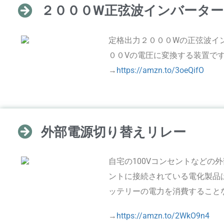
２０００W正弦波インバーター
定格出力２０００Wの正弦波イ
００Vの電圧に変換する装置です。
→
https://amzn.to/3oeQifO
外部電源切り替えリレー
自宅の100Vコンセントなどの外
ントに接続されている電化製品
ッテリーの電力を消費することなく
→
https://amzn.to/2WkO9n4