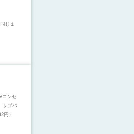
と同じ１
Vコンセ
。サブバ
82円）