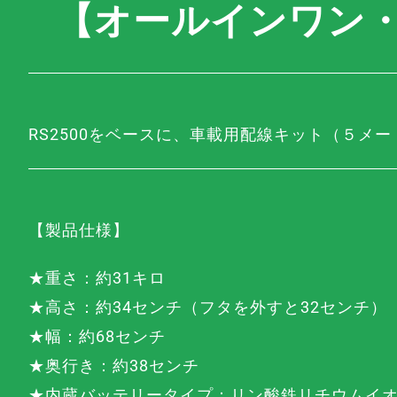
【オールインワン・
RS2500をベースに、車載用配線キット（５メ
【製品仕様】
★重さ：約31キロ
★高さ：約34センチ（フタを外すと32センチ）
★幅：約68センチ
★奥行き：約38センチ
★内蔵バッテリータイプ：リン酸鉄リチウムイ