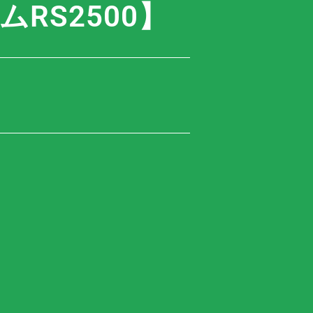
RS2500】