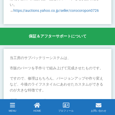
い。
→
https://auctions.yahoo.co.jp/seller/corocoropon0726
保証＆アフターサポートについて
当工房のサブバッテリーシステムは、
市販のパーツを手作りで組み上げて完成させたものです。
ですので、修理はもちろん、バージョンアップや作り変え
など、今後のライフスタイルにあわせたカスタムができる
のが大きな特徴です。
保証＆アフアターサポートについては、こちらのページを
ご覧ください。
MENU
HOME
プロフィール
お問い合わせ
→
https://popo-koubou.com/after-support/