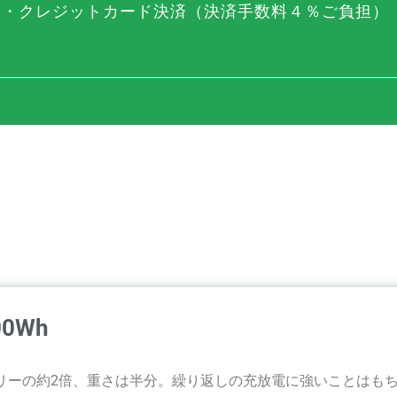
）・クレジットカード決済（決済手数料４％ご負担）
00Wh
リーの約2倍、重さは半分。繰り返しの充放電に強いことはも