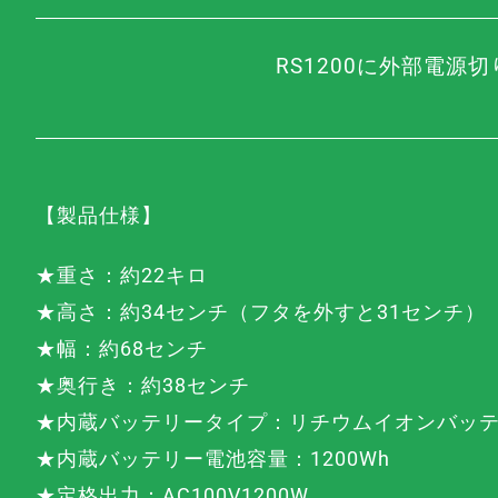
RS1200に外部電
【製品仕様】
★重さ：約22キロ
★高さ：約34センチ（フタを外すと31センチ）
★幅：約68センチ
★奥行き：約38センチ
★内蔵バッテリータイプ：リチウムイオンバッ
★内蔵バッテリー電池容量：1200Wh
★定格出力：AC100V1200W