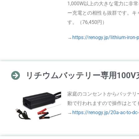
1,000W以上の大きな電力に
ー充電との相性も抜群です。キ
す。（76,450円）
→
https://renogy.jp/lithium-iron
リチウムバッテリー専用100V
家庭のコンセントからバッテリ
動で行われますので操作はとても簡
→
https://renogy.jp/20a-ac-to-dc-