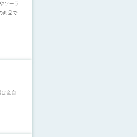
電やソーラ
の商品で
電は全自