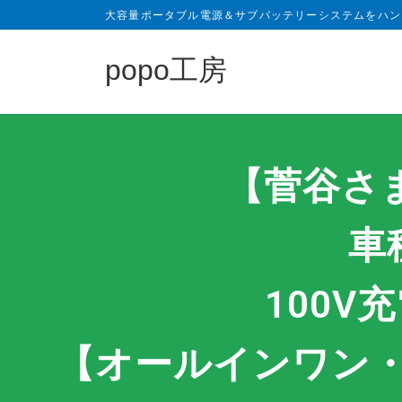
大容量ポータブル電源＆サブバッテリーシステムをハン
popo工房
【菅谷さ
車
100V
【オールインワン・