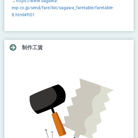
→
https://www.sagawa-
exp.co.jp/send/fare/list/sagawa_faretable/faretable-
8.html#ft01
制作工賃