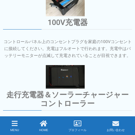
100V充電器
コントロールパネル上のコンセントプラグを家庭の100Vコンセント
に
接続してください。充電はフルオートで行われます。
充電中はバ
ッテリーモニターが点滅して充電されていることが目視できます。
走行充電器＆ソーラーチャージャー
コントローラー
エンジンをかけると自動的に走行充電がスタートします。また、ソ
ーラーパネルを接続している場合は、太陽光がパネルにあたってい
MENU
HOME
プロフィール
お問い合わせ