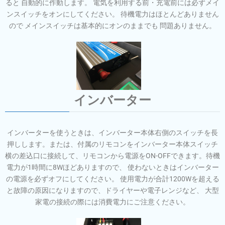
ると 自動的に作動します。 電気を利用する前・充電前には必ずメイ
ンスイッチをオンにしてください。 待機電力はほとんどありません
ので メインスイッチは基本的にオンのままでも 問題ありません。
インバーター
インバーターを使うときは、インバーター本体右側のスイッチを長
押しします。または、付属のリモコンをインバーター本体スイッチ
横の差込口に接続して、リモコンから電源をON-OFFできます。待機
電力が1時間に8Wほどありますので、 使わないときはインバーター
の電源を必ずオフにしてください。 使用電力が合計1200Wを超える
と故障の原因になりますので、ドライヤーや電子レンジなど、 大型
家電の接続の際には消費電力にご注意ください。